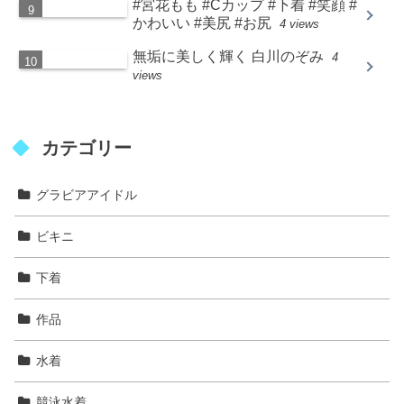
#宮花もも #Cカップ #下着 #笑顔 #
かわいい #美尻 #お尻
4 views
無垢に美しく輝く 白川のぞみ
4
views
カテゴリー
グラビアアイドル
ビキニ
下着
作品
水着
競泳水着