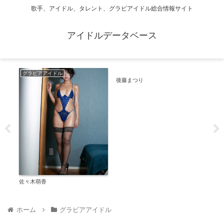
歌手、アイドル、タレント、グラビアイドル総合情報サイト
アイドルデータベース
グラビアアイドル
ビキニ
ビ
後藤まつり
姫川
佐々木萌香
ホーム
グラビアアイドル