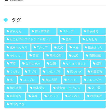
タグ
宮花もも
佐々木萌香
Dカップ
白浜さち
なにわのホワイトダイヤモンド
色白
むちむち
色白もっちり
Cカップ
美尻
水着
後藤まつり
かわいい
笑顔
菊地姫奈
お尻
石田佳蓮
下着
白川のぞみ
制服
なちゅらるもも
爆乳
くびれ
手ブラ
リボンブラ
原つむぎ
林田百加
海
コスプレ
胸の谷間
ベッド
スレンダー
極小水着
橋本梨菜
絆創膏ニップレス
入山愛
姫川せな
花嫁
Kカップ
のぞみん
相原美咲
阿部なつき